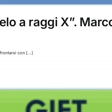
ielo a raggi X”. Marc
rontarsi con [...]