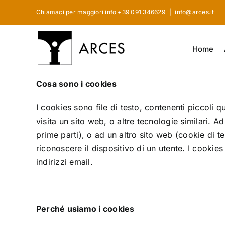
Skip
Chiamaci per maggiori info +39 091 346629
|
info@arces.it
to
content
Home
Cosa sono i cookies
I cookies sono file di testo, contenenti piccoli 
visita un sito web, o altre tecnologie similari. 
prime parti), o ad un altro sito web (cookie di t
riconoscere il dispositivo di un utente. I cookie
indirizzi email.
Perché usiamo i cookies