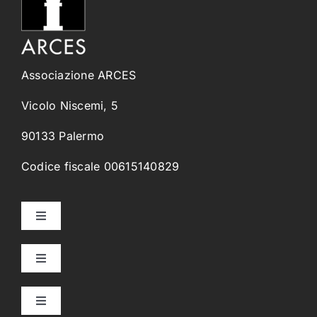
Associazione ARCES
Vicolo Niscemi, 5
90133 Palermo
Codice fiscale 00615140829
Toggle
Navigation
Home
Toggle
Navigation
Collegi Universitari
Chi Siamo
Toggle