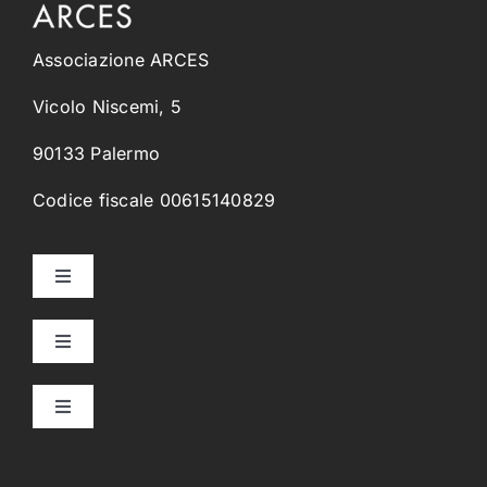
Associazione ARCES
Vicolo Niscemi, 5
90133 Palermo
Codice fiscale 00615140829
Toggle
Navigation
Home
Toggle
Navigation
Collegi Universitari
Chi Siamo
Toggle
Navigation
Orientamento & Placement
Alcantara
Progetto Culturale