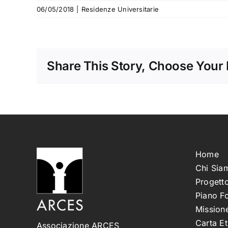
06/05/2018
|
Residenze Universitarie
Share This Story, Choose Your 
Home
Chi Sia
Progetto
Piano F
Missione
Carta Et
Associazione ARCES