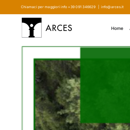
Skip
Chiamaci per maggiori info +39 091 346629
|
info@arces.it
to
content
Home
View
Larger
Image