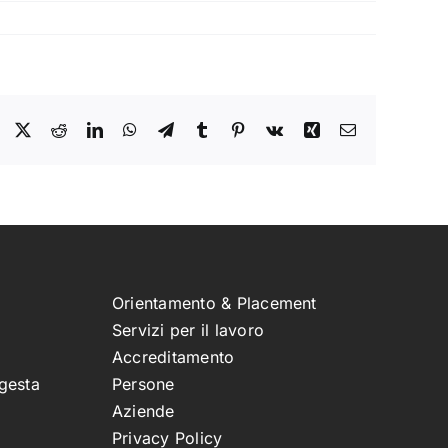
Facebook
X
Reddit
LinkedIn
WhatsApp
Telegram
Tumblr
Pinterest
Vk
Xing
Email
Orientamento & Placement
Servizi per il lavoro
Accreditamento
gesta
Persone
Aziende
Privacy Policy