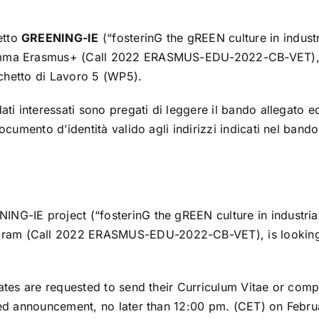
etto
GREENING-IE
(“fosterinG the gREEN culture in industr
ramma Erasmus+ (Call 2022 ERASMUS-EDU-2022-CB-VET), è
acchetto di Lavoro 5 (WP5).
ati interessati sono pregati di leggere il bando allegato ed
ocumento d’identità valido agli indirizzi indicati nel bando
NG-IE project (“fosterinG the gREEN culture in industrial
gram (Call 2022 ERASMUS-EDU-2022-CB-VET), is lookin
ates are requested to send their Curriculum Vitae or compa
ched announcement, no later than 12:00 pm. (CET) on Febru