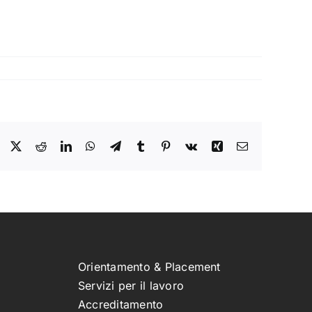
Facebook
X
Reddit
LinkedIn
WhatsApp
Telegram
Tumblr
Pinterest
Vk
Xing
Email
Orientamento & Placement
Servizi per il lavoro
Accreditamento