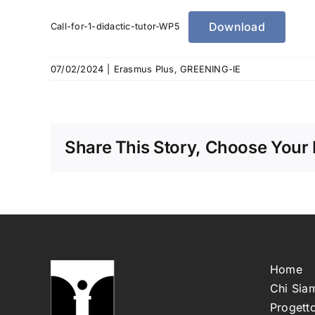
Download
Call-for-1-didactic-tutor-WP5
07/02/2024
|
Erasmus Plus
,
GREENING-IE
Share This Story, Choose Your 
Home
Chi Sia
Progetto