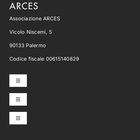
Associazione ARCES
Vicolo Niscemi, 5
90133 Palermo
Codice fiscale 00615140829
Toggle
Navigation
Home
Toggle
Navigation
Collegi Universitari
Chi Siamo
Toggle
Navigation
Orientamento & Placement
Alcantara
Progetto Culturale