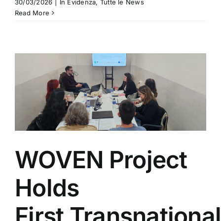
30/03/2026
|
In Evidenza
,
Tutte le News
Read More
WOVEN Project
Holds
First Transnationa