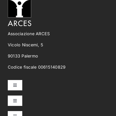
Associazione ARCES
Vicolo Niscemi, 5
90133 Palermo
Codice fiscale 00615140829
Toggle
Navigation
Home
Toggle
Navigation
Collegi Universitari
Chi Siamo