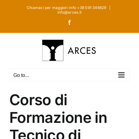
Skip
Chiamaci per maggiori info +39 091 346629
|
to
info@arces.it
content
Facebook
Go to...
Corso di
Formazione in
Tecnico di