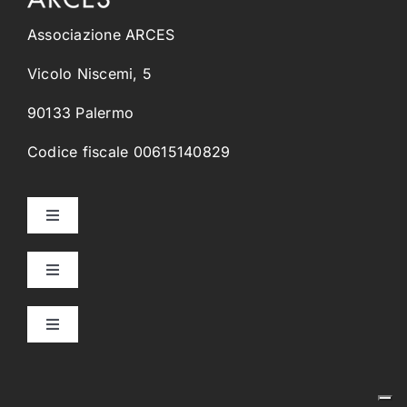
Associazione ARCES
Vicolo Niscemi, 5
90133 Palermo
Codice fiscale 00615140829
Toggle
Navigation
Home
Toggle
Navigation
Collegi Universitari
Chi Siamo
Toggle
Navigation
Orientamento & Placement
Alcantara
Progetto Culturale