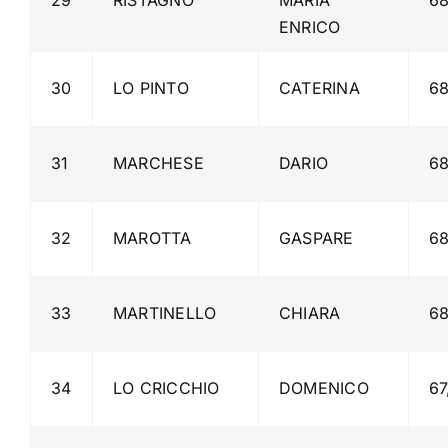
ENRICO
30
LO PINTO
CATERINA
6
31
MARCHESE
DARIO
6
32
MAROTTA
GASPARE
6
33
MARTINELLO
CHIARA
6
34
LO CRICCHIO
DOMENICO
67