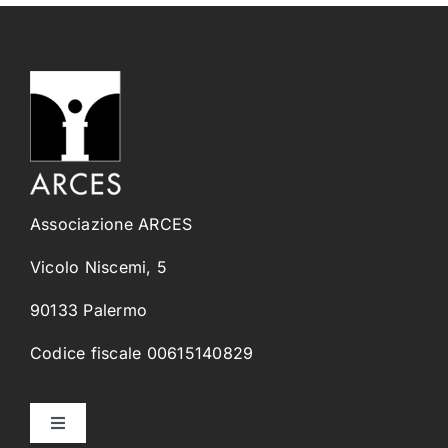
Associazione ARCES
Vicolo Niscemi, 5
90133 Palermo
Codice fiscale 00615140829
Toggle