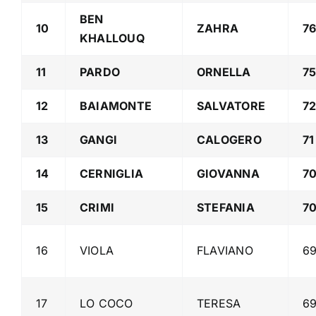
BEN
10
ZAHRA
7
KHALLOUQ
11
PARDO
ORNELLA
7
12
BAIAMONTE
SALVATORE
7
13
GANGI
CALOGERO
71
14
CERNIGLIA
GIOVANNA
70
15
CRIMI
STEFANIA
7
16
VIOLA
FLAVIANO
69
17
LO COCO
TERESA
6