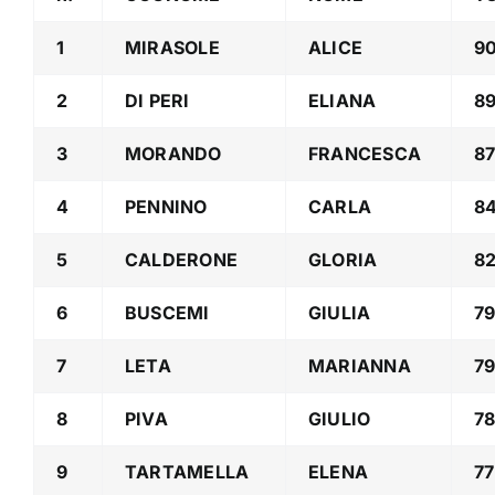
1
MIRASOLE
ALICE
9
2
DI PERI
ELIANA
8
3
MORANDO
FRANCESCA
8
4
PENNINO
CARLA
8
5
CALDERONE
GLORIA
8
6
BUSCEMI
GIULIA
79
7
LETA
MARIANNA
7
8
PIVA
GIULIO
7
9
TARTAMELLA
ELENA
77