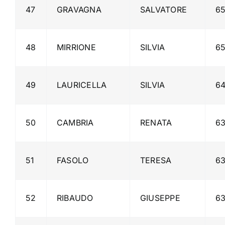
47
GRAVAGNA
SALVATORE
6
48
MIRRIONE
SILVIA
6
49
LAURICELLA
SILVIA
64
50
CAMBRIA
RENATA
6
51
FASOLO
TERESA
6
52
RIBAUDO
GIUSEPPE
6