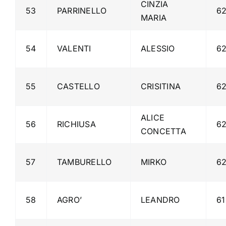
CINZIA
53
PARRINELLO
62
MARIA
54
VALENTI
ALESSIO
6
55
CASTELLO
CRISITINA
6
ALICE
56
RICHIUSA
6
CONCETTA
57
TAMBURELLO
MIRKO
6
58
AGRO’
LEANDRO
61