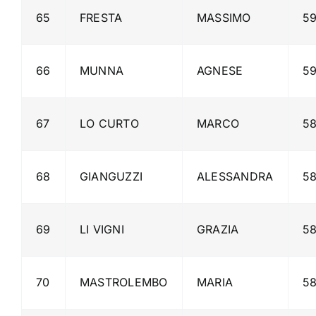
65
FRESTA
MASSIMO
5
66
MUNNA
AGNESE
5
67
LO CURTO
MARCO
58
68
GIANGUZZI
ALESSANDRA
5
69
LI VIGNI
GRAZIA
5
70
MASTROLEMBO
MARIA
5