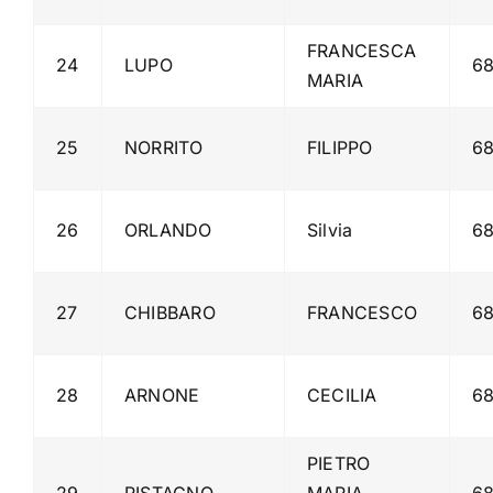
FRANCESCA
24
LUPO
68
MARIA
25
NORRITO
FILIPPO
6
26
ORLANDO
Silvia
6
27
CHIBBARO
FRANCESCO
6
28
ARNONE
CECILIA
6
PIETRO
29
RISTAGNO
MARIA
6