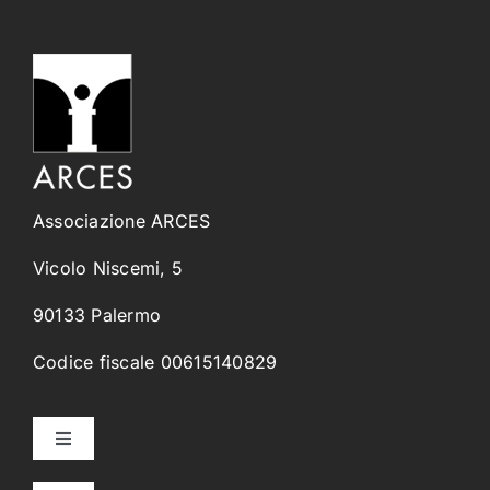
Associazione ARCES
Vicolo Niscemi, 5
90133 Palermo
Codice fiscale 00615140829
Toggle
Navigation