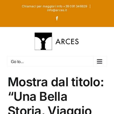
Skip
Chiamaci per maggiori info +39 091 346629
|
to
info@arces.it
content
Facebook
Go to...
Mostra dal titolo:
“Una Bella
Storia. Viaggio