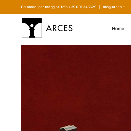
Skip
Chiamaci per maggiori info +39 091 346629
|
info@arces.it
to
content
Home
View
Larger
Image