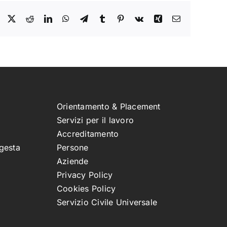
Facebook
X
Reddit
LinkedIn
WhatsApp
Telegram
Tumblr
Pinterest
Vk
Xing
Email
Orientamento & Placement
Servizi per il lavoro
Accreditamento
gesta
Persone
Aziende
Privacy Policy
Cookies Policy
Servizio Civile Universale