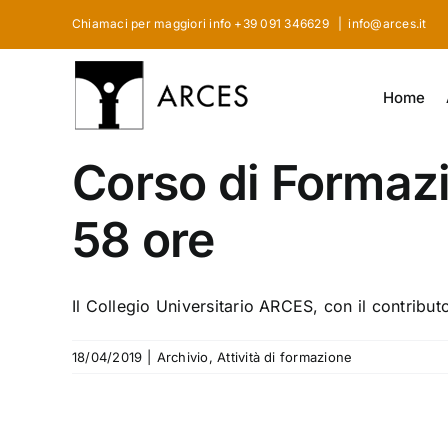
Skip
Chiamaci per maggiori info +39 091 346629
|
info@arces.it
to
content
Home
Corso di Formaz
58 ore
Il Collegio Universitario ARCES, con il contributo 
18/04/2019
|
Archivio
,
Attività di formazione