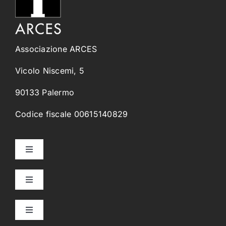
Associazione ARCES
Vicolo Niscemi, 5
90133 Palermo
Codice fiscale 00615140829
Toggle
Navigation
Home
Toggle
Navigation
Collegi Universitari
Chi Siamo
Toggle
Navigation