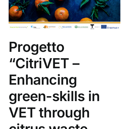
Progetto
“CitriVET –
Enhancing
green-skills in
VET through
citrus waste