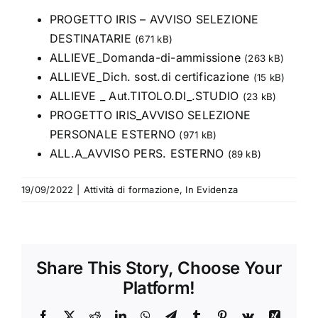
PROGETTO IRIS – AVVISO SELEZIONE
DESTINATARIE
(671 kB)
ALLIEVE_Domanda-di-ammissione
(263 kB)
ALLIEVE_Dich. sost.di certificazione
(15 kB)
ALLIEVE _ Aut.TITOLO.DI_.STUDIO
(23 kB)
PROGETTO IRIS_AVVISO SELEZIONE
PERSONALE ESTERNO
(971 kB)
ALL.A_AVVISO PERS. ESTERNO
(89 kB)
19/09/2022
|
Attività di formazione
,
In Evidenza
Share This Story, Choose Your
Platform!
Facebook
X
Reddit
LinkedIn
WhatsApp
Telegram
Tumblr
Pinterest
Vk
Xing