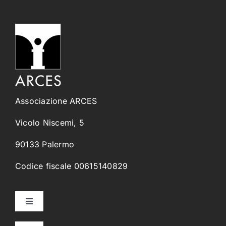
Associazione ARCES
Vicolo Niscemi, 5
90133 Palermo
Codice fiscale 00615140829
Toggle
Navigation