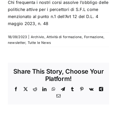
Chi frequenta i nostri corsi assolve l’obbligo delle
politiche attive per i percettori di S.F.L come
menzionato al
punto n.1 dell’Art 12 del D.L. 4
maggio 2023, n. 48
18/09/2023
|
Archivio
,
Attività di formazione
,
Formazione
,
newsletter
,
Tutte le News
Share This Story, Choose Your
Platform!
Facebook
X
Reddit
LinkedIn
WhatsApp
Telegram
Tumblr
Pinterest
Vk
Xing
Email