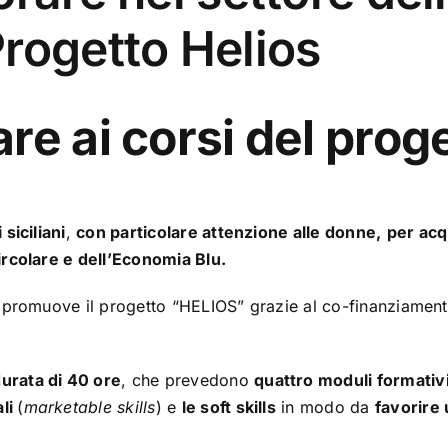
rogetto Helios
are
ai corsi del pro
siciliani
,
con particolare attenzione alle donne,
per
acq
ircolare e dell’Economia Blu.
e, promuove il progetto “HELIOS” grazie al co-finanziame
urata di 40 ore
, che prevedono
quattro moduli formativ
ali
(
marketable skills
) e
le soft skills
in modo da
f
avorire 