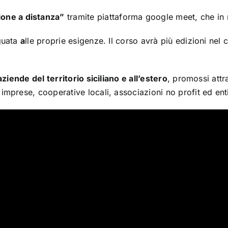
ione
a dist
anz
a”
tr
amite pi
att
aform
a google meet, che in
eguata
a
lle proprie esigenze. Il corso avrà più edizioni nel 
 aziende del territorio siciliano e all’estero
, promossi att
imprese, cooperative locali, associazioni no profit ed en