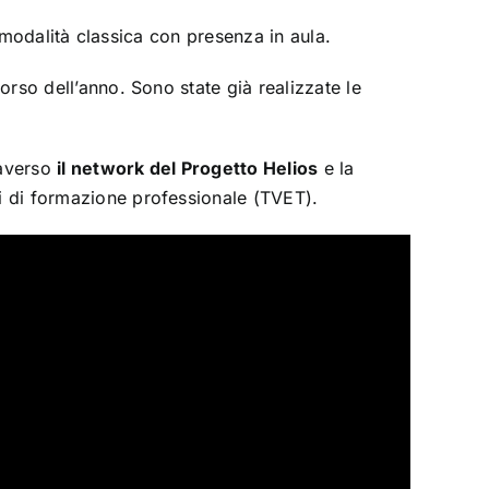
 mod
alità cl
assic
a con presenz
a in
aul
a.
corso dell’anno. Sono st
ate già re
alizz
ate le
raverso
il network del Progetto Helios
e la
ti di formazione professionale (TVET).