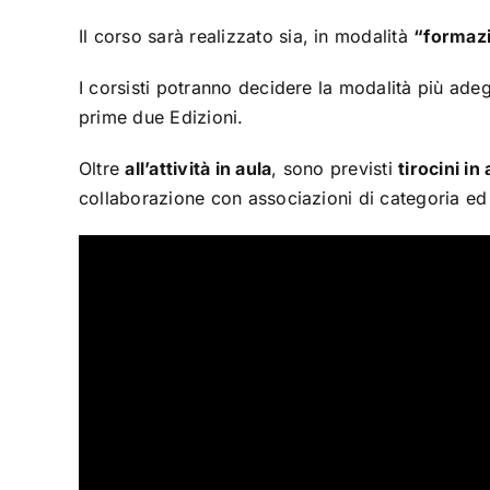
Il corso s
arà re
alizz
ato si
a, in mod
alità
“form
az
I corsisti potranno decidere la modalità più ad
prime due Edizioni.
Oltre
all’attività in aula
, sono previsti
tirocini in
collaborazione con associazioni di categoria ed 