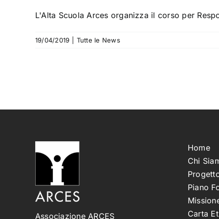
L'Alta Scuola Arces organizza il corso per Respon
19/04/2019
|
Tutte le News
Home
Chi Sia
Progetto
Piano F
Missione
Carta Et
Associazione ARCES