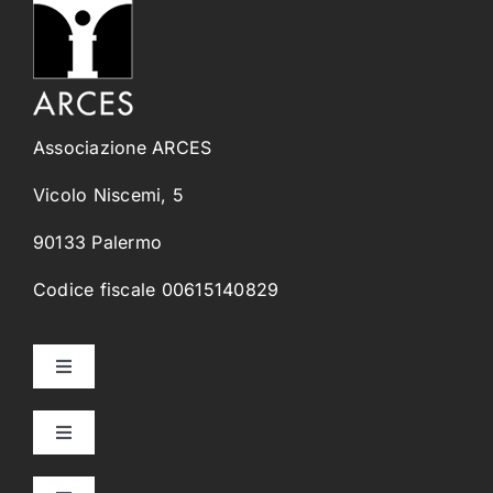
Associazione ARCES
Vicolo Niscemi, 5
90133 Palermo
Codice fiscale 00615140829
Toggle
Navigation
Home
Toggle
Navigation
Collegi Universitari