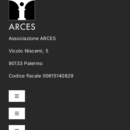
Associazione ARCES
Vicolo Niscemi, 5
90133 Palermo
Codice fiscale 00615140829
Toggle
Navigation
Home
Toggle
Navigation
Collegi Universitari