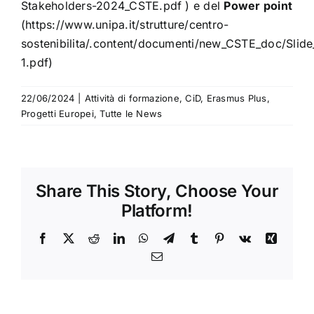
Stakeholders-2024_CSTE.pdf ) e del
Power point
(https://www.unipa.it/strutture/centro-
sostenibilita/.content/documenti/new_CSTE_doc/Sli
1.pdf)
22/06/2024
|
Attività di formazione
,
CiD
,
Erasmus Plus
,
Progetti Europei
,
Tutte le News
Share This Story, Choose Your
Platform!
Facebook
X
Reddit
LinkedIn
WhatsApp
Telegram
Tumblr
Pinterest
Vk
Xing
Email