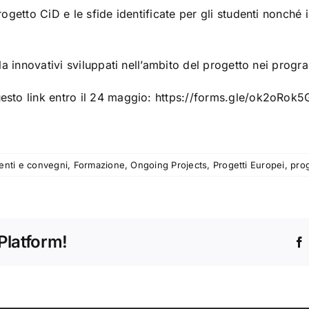
 progetto CiD e le sfide identificate per gli studenti nonc
icula innovativi sviluppati nell’ambito del progetto nei pro
uesto link entro il 24 maggio:
https://forms.gle/ok2oRok
enti e convegni
,
Formazione
,
Ongoing Projects
,
Progetti Europei
,
prog
Platform!