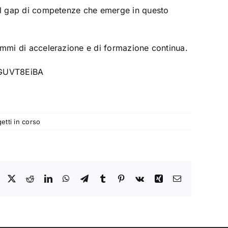
hé il gap di competenze che emerge in questo
grammi di accelerazione e di formazione continua.
5GUVT8EiBA
etti in corso
Facebook
X
Reddit
LinkedIn
WhatsApp
Telegram
Tumblr
Pinterest
Vk
Xing
Email