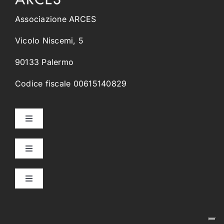
Associazione ARCES
Vicolo Niscemi, 5
90133 Palermo
Codice fiscale 00615140829
Toggle
Navigation
Home
Toggle
Navigation
Collegi Universitari
Chi Siamo
Toggle
Navigation
Orientamento & Placement
Alcantara
Progetto Culturale