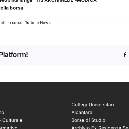
 _ Mobilità lunga_ IIS ARCHIMEDE -MODICA
ella borsa
etti in corso
,
Tutte le News
Platform!
Collegi Universitari
mo
Alcantara
 Culturale
Borse di Studio
ormativo
Archivio Ex Residenza Se