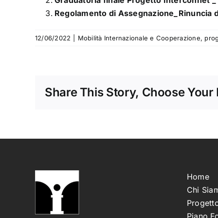
Graduatoria finale Progetto Interconnet
Regolamento di Assegnazione_Rinuncia d
12/06/2022
|
Mobilità Internazionale e Cooperazione
,
prog
Share This Story, Choose Your 
Home
Chi Sia
Progetto
Piano F