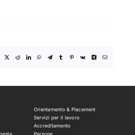
Facebook
X
Reddit
LinkedIn
WhatsApp
Telegram
Tumblr
Pinterest
Vk
Xing
Email
Orientamento & Placement
Servizi per il lavoro
Accreditamento
gesta
Persone