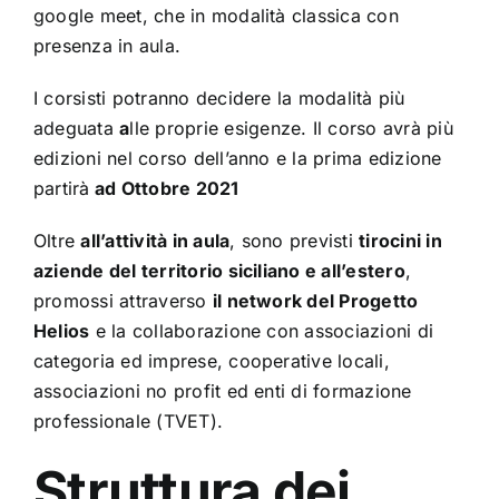
google meet, che in mod
alità cl
assic
a con
presenz
a in
aul
a.
I corsisti potranno decidere la modalità più
adeguata
a
lle proprie esigenze. Il corso avrà più
edizioni nel corso dell’anno e la prima edizione
partirà
ad Ottobre 2021
Oltre
all’attività in aula
, sono previsti
tirocini in
aziende del territorio siciliano e all’estero
,
promossi attraverso
il network del Progetto
Helios
e la collaborazione con associazioni di
categoria ed imprese, cooperative locali,
associazioni no profit ed enti di formazione
professionale (TVET).
Struttura dei