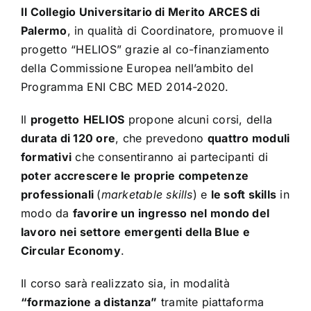
Il Collegio Universitario di Merito ARCES di
Palermo
, in qualità di Coordinatore, promuove il
progetto “HELIOS” grazie al co-finanziamento
della Commissione Europea nell’ambito del
Programma ENI CBC MED 2014-2020.
Il
progetto
HELIOS
propone
alcuni corsi, della
durata di 120 ore
, che prevedono
quattro moduli
formativi
che consentiranno ai partecipanti di
poter accrescere le proprie competenze
professionali
(
marketable skills
) e
le soft skills
in
modo da
f
avorire un ingresso nel mondo del
l
avoro nei settore emergenti della Blue e
Circular Economy
.
Il corso s
arà re
alizz
ato si
a, in mod
alità
“form
azione
a dist
anz
a”
tr
amite pi
att
aform
a