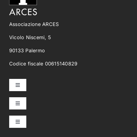
Associazione ARCES
Vicolo Niscemi, 5
90133 Palermo
Codice fiscale 00615140829
Toggle
Navigation
Home
Toggle
Navigation
Collegi Universitari
Chi Siamo
Toggle
Navigation