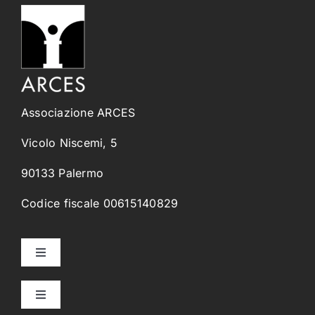
Associazione ARCES
Vicolo Niscemi, 5
90133 Palermo
Codice fiscale 00615140829
Toggle
Navigation
Home
Toggle