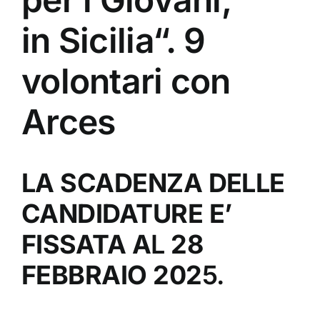
in Sicilia“. 9
volontari con
Arces
LA SCADENZA DELLE
CANDIDATURE E’
FISSATA
A
L
28
FEBBRAIO 202
5.