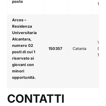
posto
1
Arces –
Residenza
Universitaria
Alcantara,
Via
numero
02
150357
Catania
Caro
posti di cui 1
129
riservato ai
giovani con
minori
opportunità.
CONTATTI