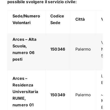
possibile svolgere il servizio civile:
Sede
/Numero
Codice
Città
Via
Volontari
Sede
Arces –
A
lta
Vico
Scuol
a
,
150346
Palermo
Nisc
numero
06
5,
posti
Lar
Arces –
Beat
Residenza
Universitaria
Jos
150349
Palermo
RUME,
Mari
numero
01
Escr