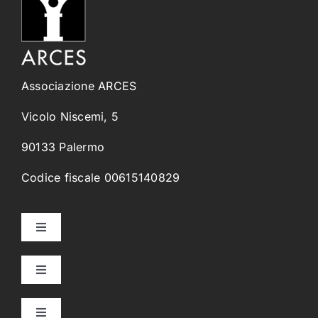
Associazione ARCES
Vicolo Niscemi, 5
90133 Palermo
Codice fiscale 00615140829
Toggle
Navigation
Home
Toggle
Navigation
Collegi Universitari
Chi Siamo