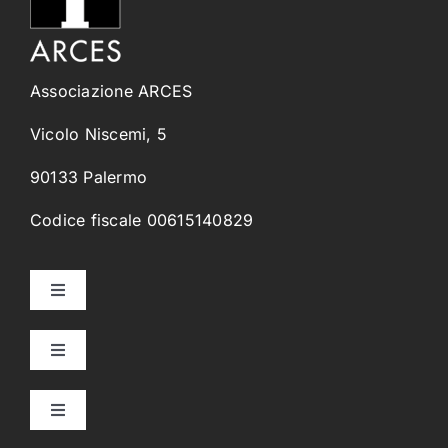
Associazione ARCES
Vicolo Niscemi, 5
90133 Palermo
Codice fiscale 00615140829
Toggle
Navigation
Home
Toggle
Navigation
Collegi Universitari
Chi Siamo
Toggle
Navigation