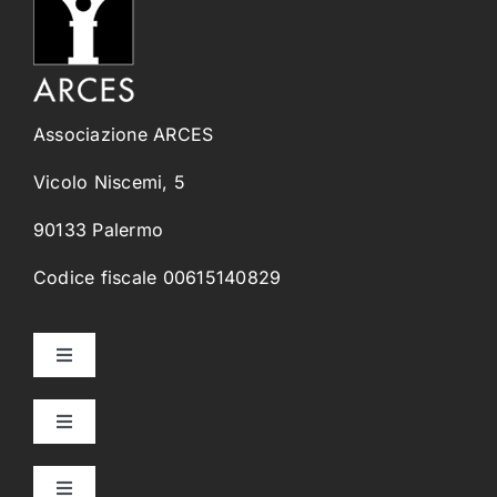
Associazione ARCES
Vicolo Niscemi, 5
90133 Palermo
Codice fiscale 00615140829
Toggle
Navigation
Home
Toggle
Navigation
Collegi Universitari
Chi Siamo